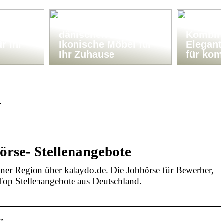
Klassiker im
Bank-T
nhalter
dänischen Design:
Kombin
r Ihr
Ikonische Möbel für
Elegan
Ihr Zuhause
für ko
n
örse- Stellenangebote
iner Region über kalaydo.de. Die Jobbörse für Bewerber,
Top Stellenangebote aus Deutschland.
en