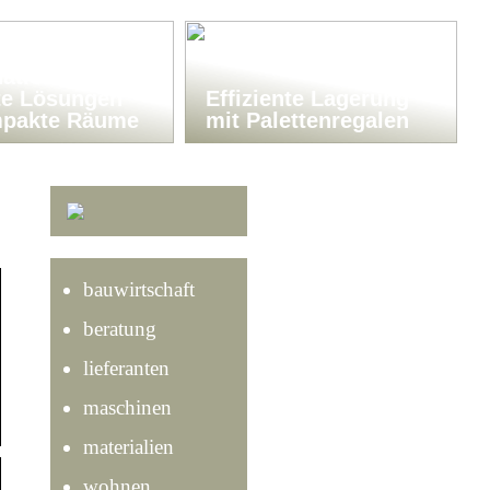
isch-
ationen:
te Lösungen
Effiziente Lagerung
mpakte Räume
mit Palettenregalen
bauwirtschaft
beratung
lieferanten
maschinen
materialien
wohnen