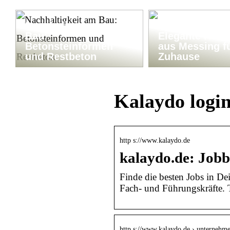
Nachhaltigkeit am
Bau:
Elegante Kerze
Betonsteinformen
aus Messing fü
und Restbeton
Zuhause
Kalaydo logi
http s://www.kalaydo.de
kalaydo.de: Jobb
Finde die besten Jobs in De
Fach- und Führungskräfte. 
http s://www.kalaydo.de › unternehm