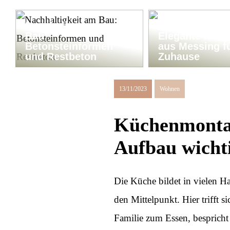
Nachhaltigkeit am
Bau:
Elegante Kerze
Betonsteinformen
aus Messing fü
und Restbeton
Zuhause
13/11/2023
Wohnen
Küchenmontag
Aufbau wicht
Die Küche bildet in vielen H
den Mittelpunkt. Hier trifft si
Familie zum Essen, bespricht