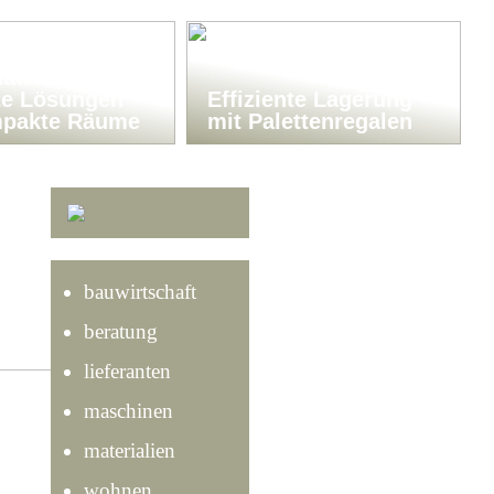
isch-
ationen:
te Lösungen
Effiziente Lagerung
mpakte Räume
mit Palettenregalen
bauwirtschaft
beratung
lieferanten
maschinen
materialien
wohnen