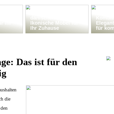
Klassiker im
Bank-T
nhalter
dänischen Design:
Kombin
r Ihr
Ikonische Möbel für
Elegan
Ihr Zuhause
für ko
e: Das ist für den
ig
aushalten
ch die
 den