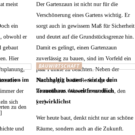
at meist
Der Gartenzaun ist nicht nur für die
Verschönerung eines Gartens wichtig. Er
och ein
sorgt auch in gewissem Maß für Sicherheit
n, obwohl er
und deutet auf die Grundstücksgrenze hin.
d gebaut
Damit es gelingt, einen Gartenzaun
en. Hier
zuverlässig zu bauen, sind im Vorfeld ein
BAUWIRTSCHAFT
ftsplanung,
paar Punkte zu beachten. Neben der
nnovation im
Nachhaltig bauen – wie du dein
inander –
Planung gilt es die Rechtslage zu
Traumhaus umweltfreundlich
t immer der
kontrollieren. Warum ist es ratsam, den
verwirklichst
keln sich
[…]
erten zu den
]
Wer heute baut, denkt nicht nur an schöne
chichte und
Räume, sondern auch an die Zukunft.