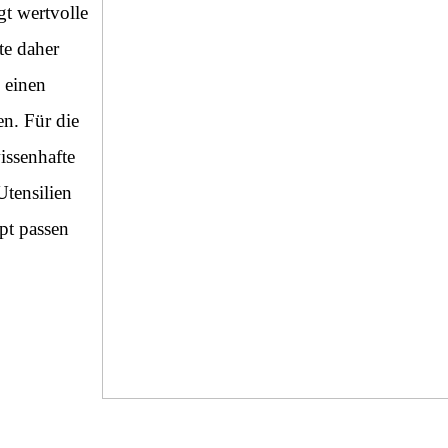
gt wertvolle
te daher
 einen
en. Für die
issenhafte
tensilien
pt passen