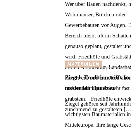
Wer über Bauen nachdenkt, h
Wohnhäuser, Brücken oder
Gewerbebauten vor Augen. D
Bereich bleibt oft im Schatte
genauso geplant, gestaltet un
wird: Friedhöfe und Grabstätt
MATERIALIEN
treffen Architektur, Landscha
Ziegel: Tradition trifft I
Handwerk und Emotion aufe
modernen Hausbau
und im Mittelpunkt steht fas
grabstein. ​ ​ Friedhöfe entwic
Ziegel gehören seit Jahrhund
zunehmend zu gestalteten […
wichtigsten Baumaterialien in
Mitteleuropa. Ihre lange Ges